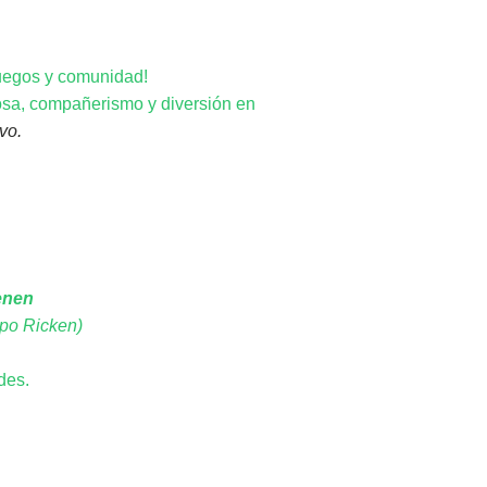
juegos y comunidad!
osa, compañerismo y diversión en
vo.
enen
spo Ricken)
des.