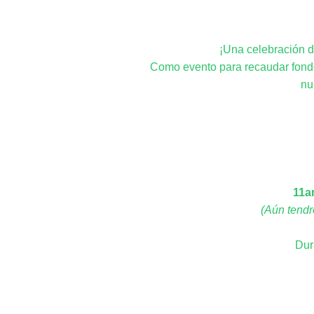
¡Una celebración d
C
omo evento para recaudar fond
nu
11a
(Aún tendr
Dur