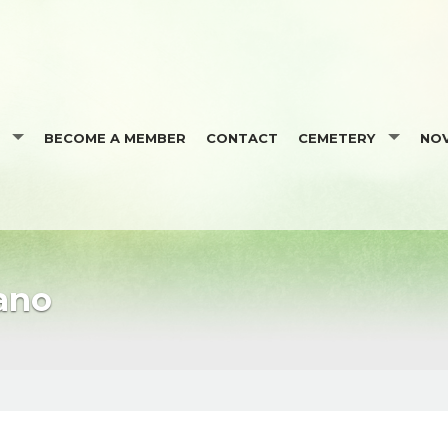
BECOME A MEMBER
CONTACT
CEMETERY
NOV
 SCHEDULE
BURIAL INFORMATION
RMATION
YOUTH MINISTRY
REQUESTS
ERS
SACRAMENTS
ano