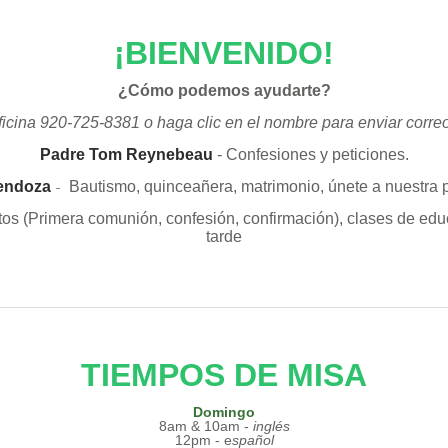
¡BIENVENIDO!
¿Cómo podemos ayudarte?
ficina 920-725-8381
o haga clic en el nombre para enviar correo
Padre Tom Reynebeau
- Confesiones y peticiones.
endoza
Bautismo, quinceañera, matrimonio, únete a nuestra 
-
s (Primera comunión, confesión, confirmación), clases de educa
tarde
TIEMPOS DE MISA
Domingo
8am & 10am -
i
nglés
12pm - e
spañol